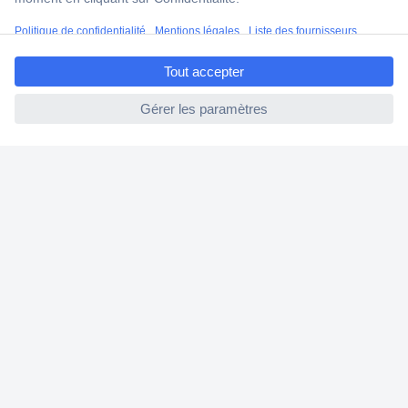
ccp.site.error.add.action.co
de.title
ccp.site.error.add.action.code