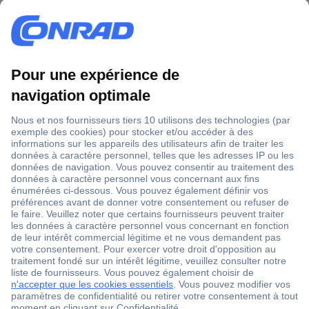
ccp.user.init.failed.titl
e
ccp.user.init.failed