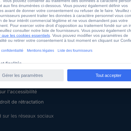
 Conrad
Services Conrad
Sourcing Platform
Service devis
 Conseils
e-Procurement
ilité
Service calibration
ion
 Disclosure Program
 REACH
ur l'accessibilité
roit de rétractation
 sur les réseaux sociaux