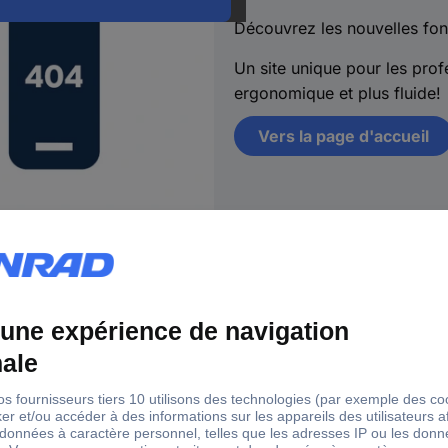
Découvrez les nouvelles fon
Un site unique pour les profe
ergonomique et plus fluide!
Vers la page d'accueil
s
18 marques Conrad
Ser