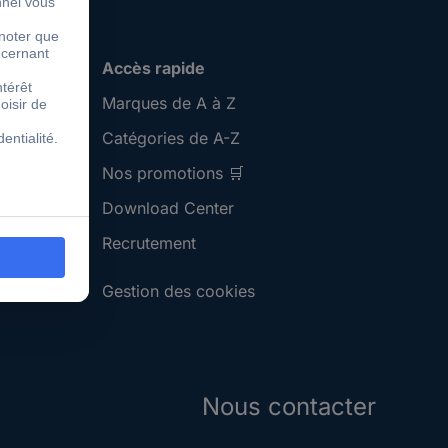
Accès rapide
Marques de A à Z
Catégories de A-Z
Nos promotions 🛒
Download Center
Recrutement
Gestion des cookies
Nous contacter
S'abonner