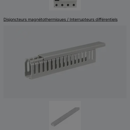
Disjoncteurs magnétothermiques / Interrupteurs différentiels