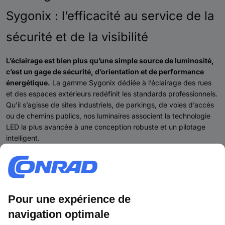
Sygonix : l’efficacité au service de la
sécurité et de la visibilité
L’éclairage est bien plus qu’une simple source de luminosité,
c’est un gage de sécurité, d’orientation et de performance
énergétique.
La gamme Sygonix dédiée à l’éclairage des rues
et des espaces extérieurs redéfinit les standards professionnels.
Qu’il s’agisse de sites industriels, de parkings, de voies d’accès
ou de chemins publics, nos luminaires associent la technologie
LED la plus avancée à une conception robuste et un pilotage
intelligent.