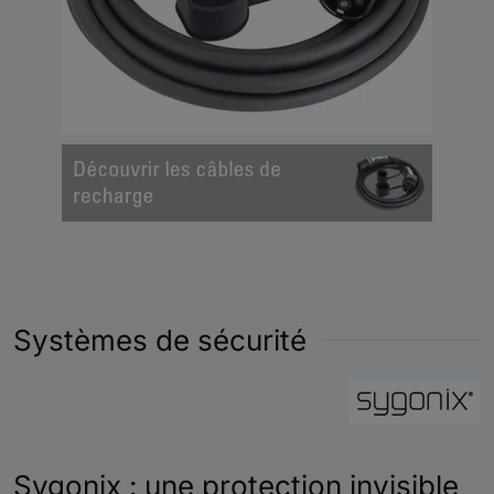
tension
IP65 (boîtier) ; Câble :
Indice de protection
IP65 (non branché) /
IP55 (branché)
340 mm x 480 mm x
Dimensions (L x H x P)
160 mm
Poids
7,11 kg
Couleur
Noir / Argent
Systèmes de sécurité
Sygonix : une protection invisible