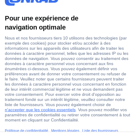
1 500 000 références
2500 marques
18 marques Conrad
Service après-vente
4 modes de livraison
Service Client
ccp.user.init.failed.titl
Ma commande