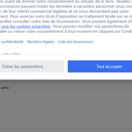
er-jaune
 ultra