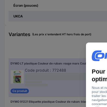
Écran (pouces)
UKCA
Variantes
(Les prix s'entendent HT hors frais de port)
Cou
DYMO LT plastique Couleur de ruban: rouge mars Couleur de police: noir 12 mm 4 m S0721630
rou
Code produit :
772488
Ce produit
DYMO 91221 Etiquette plastique Couleur de ruban: blanc perle Couleur de police: noir 12 mm 4 m S0721660
blan