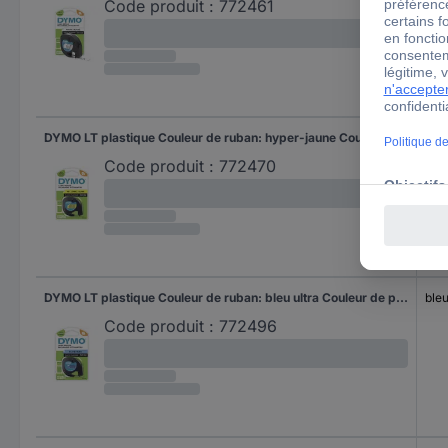
Code produit :
772461
DYMO LT plastique Couleur de ruban: hyper-jaune Couleur de police: noir 12 mm 4 m S0721620
hyp
Code produit :
772470
DYMO LT plastique Couleur de ruban: bleu ultra Couleur de police: noir 12 mm 4 m S0721650
bleu
Code produit :
772496