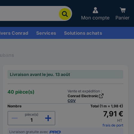
Mon compte
Panier
ivers Conrad
Services
Solutions achats
ubans
Livraison avant le jeu. 13 août
40 pièce(s)
Vente et expédition :
Conrad Electronic
CGV
Nombre
Total (1 m = 1,98 €)
7,91 €
pièce(s)
HT
frais de port
Livraison gratuite avec