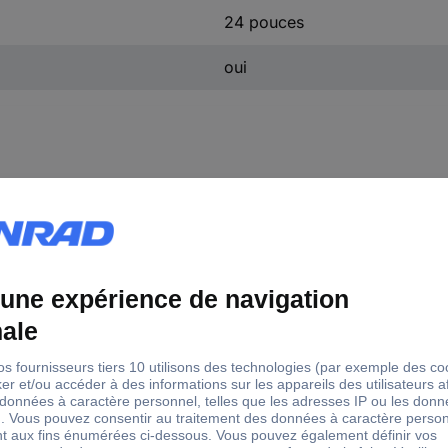
24 pouces
oui
leur de ruban
ge mars
c perle