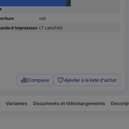
de ruban de
12 mm
e
criture
noir
bande d'impression
LT LetraTAG
Comparer
Ajouter à la liste d'achat
Variantes
Documents et téléchargements
Descrip