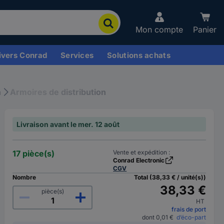
Mon compte
Panier
ivers Conrad
Services
Solutions achats
n
Armoires de distribution
Livraison avant le mer. 12 août
17 pièce(s)
Vente et expédition :
Conrad Electronic
CGV
Nombre
Total (38,33 € / unité(s))
38,33 €
pièce(s)
HT
frais de port
dont 0,01 €
d’éco-part