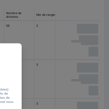
Nombre de
Nbr de rangées
Type de montage
divisions
56
2
montage apparent
(en saillie)
36
3
montage apparent
(en saillie)
80
3
montage apparent
(en saillie)