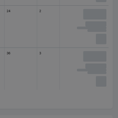
24
2
montage apparent
(en saillie)
36
3
montage apparent
(en saillie)