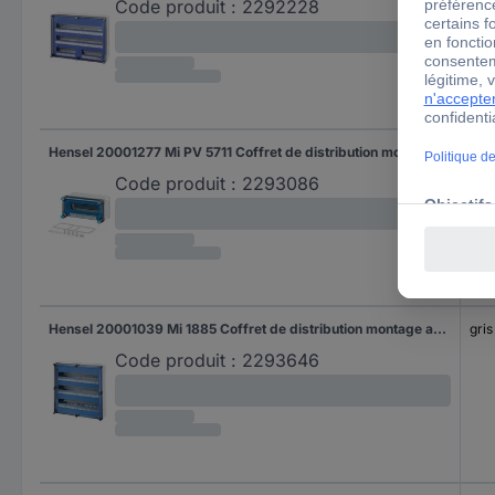
Code produit :
2292228
Hensel 20001277 Mi PV 5711 Coffret de distribution montage apparent (en saillie) Nombre de divisions = 12 Nbr de rangées = 1 Contenu 1 pc(s)
gris
Code produit :
2293086
Hensel 20001039 Mi 1885 Coffret de distribution montage apparent (en saillie) Nombre de divisions = 84 Nbr de rangées = 3 Contenu 1 pc(s)
gris
Code produit :
2293646