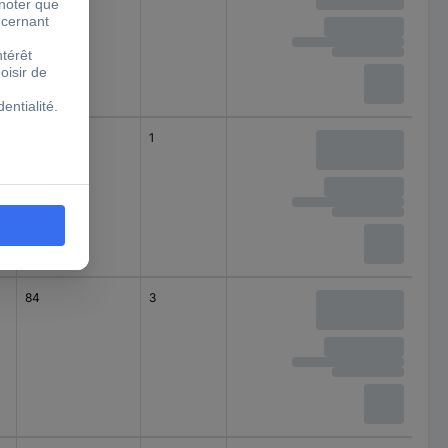
12
1
montage apparent
(en saillie)
84
3
montage apparent
(en saillie)