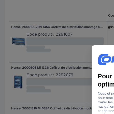
Cou
Hensel 20001032 Mi 1456 Coffret de distribution montage apparent (en saillie) Nombre de divisions = 56 Nbr de rangées = 2 Contenu 1 pc(s)
gris
Code produit :
2291607
Hensel 2000606 Mi 1336 Coffret de distribution montage apparent (en saillie) Nombre de divisions = 36 Nbr de rangées = 3 Contenu 1 pc(s)
gris
Code produit :
2292079
Hensel 20001319 Mi 1684 Coffret de distribution montage apparent (en saillie) Nombre de divisions = 80 Nbr de rangées = 3 Contenu 1 pc(s)
gris