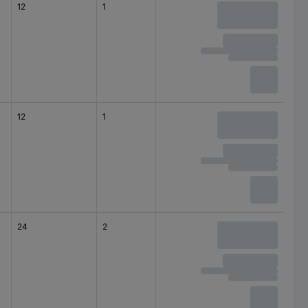
12
1
montage apparent
(en saillie)
12
1
montage apparent
(en saillie)
24
2
montage apparent
(en saillie)