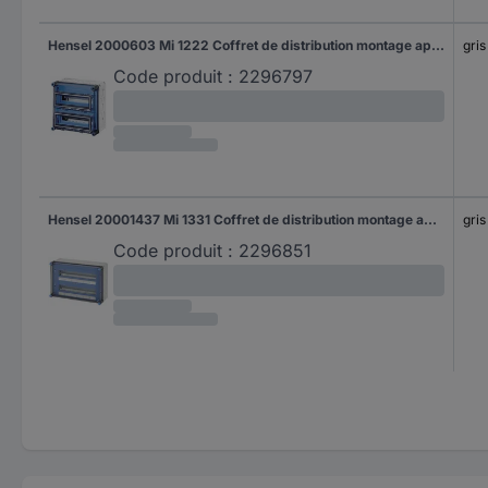
Hensel 2000603 Mi 1222 Coffret de distribution montage apparent (en saillie) Nombre de divisions = 24 Nbr de rangées = 2 Contenu 1 pc(s)
gris
Code produit :
2296797
Hensel 20001437 Mi 1331 Coffret de distribution montage apparent (en saillie) Nombre de divisions = 36 Nbr de rangées = 3 Contenu 1 pc(s)
gris
Code produit :
2296851