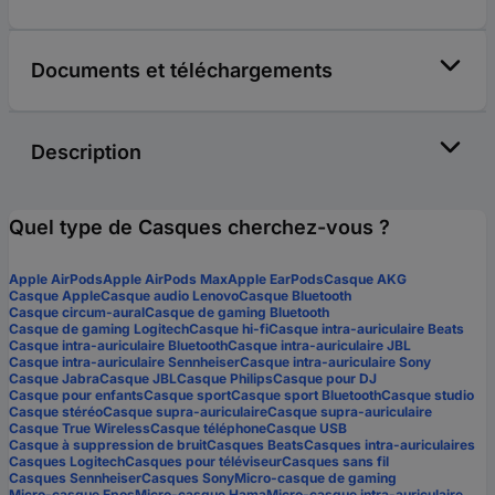
Documents et téléchargements
Description
Quel type de Casques cherchez-vous ?
Apple AirPods
Apple AirPods Max
Apple EarPods
Casque AKG
Casque Apple
Casque audio Lenovo
Casque Bluetooth
Casque circum-aural
Casque de gaming Bluetooth
Casque de gaming Logitech
Casque hi-fi
Casque intra-auriculaire Beats
Casque intra-auriculaire Bluetooth
Casque intra-auriculaire JBL
Casque intra-auriculaire Sennheiser
Casque intra-auriculaire Sony
Casque Jabra
Casque JBL
Casque Philips
Casque pour DJ
Casque pour enfants
Casque sport
Casque sport Bluetooth
Casque studio
Casque stéréo
Casque supra-auriculaire
Casque supra-auriculaire
Casque True Wireless
Casque téléphone
Casque USB
Casque à suppression de bruit
Casques Beats
Casques intra-auriculaires
Casques Logitech
Casques pour téléviseur
Casques sans fil
Casques Sennheiser
Casques Sony
Micro-casque de gaming
Micro-casque Epos
Micro-casque Hama
Micro-casque intra-auriculaire