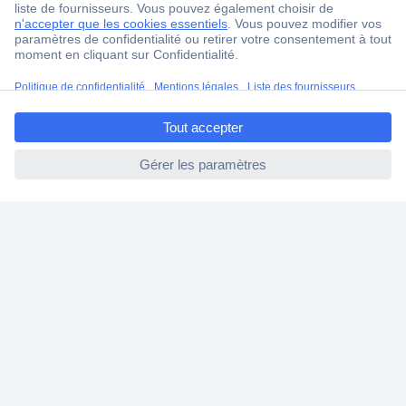
Ma commande
Modes de paiement pour les professionnels
Modes de paiement pour les particuliers
ccp.user.init.failed.titl
Droits de rétraction & retours
e
FAQ
ccp.user.init.failed
Modes de livraison
A propos de Conrad
Conrad Your Sourcing Platform
Nouveautés & Conseils
Eco-responsabilité
ISO-certification
Vulnerability Disclosure Program
Information REACH
Informations sur l'accessibilité