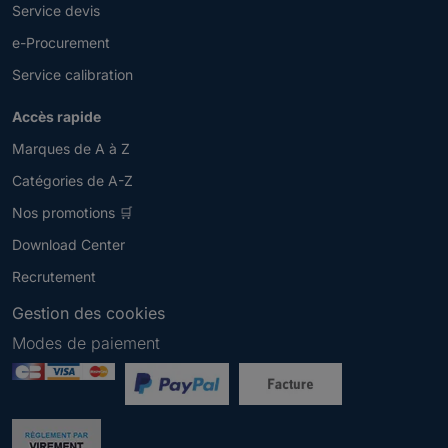
Service devis
e-Procurement
Service calibration
Accès rapide
Marques de A à Z
Catégories de A-Z
Nos promotions 🛒
Download Center
Recrutement
Gestion des cookies
Modes de paiement
Newsletter
V
e
u