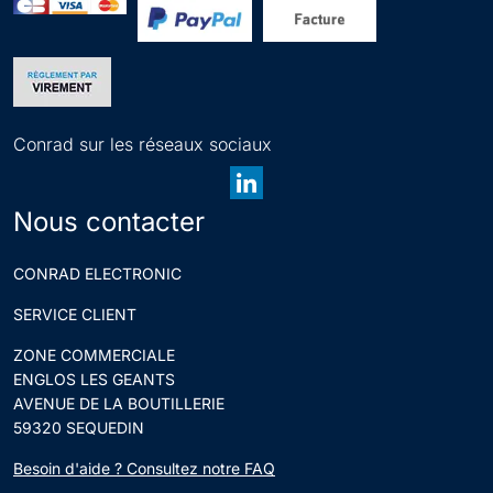
Newsletter
V
e
u
S'a
i
b
l
o
Conrad sur les réseaux sociaux
l
n
e
n
z
e
Nous contacter
s
r
a
CONRAD ELECTRONIC
i
s
SERVICE CLIENT
i
r
ZONE COMMERCIALE
u
ENGLOS LES GEANTS
n
AVENUE DE LA BOUTILLERIE
e
59320 SEQUEDIN
a
Besoin d'aide ? Consultez notre FAQ
d