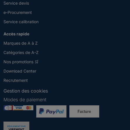
Service devis
e-Procurement
Service calibration
Accès rapide
Marques de A à Z
Catégories de A-Z
Nos promotions 🛒
Download Center
Recrutement
Gestion des cookies
Modes de paiement
Newsletter
V
e
u