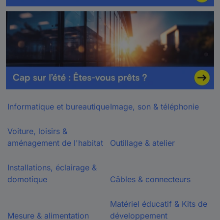
Informatique et bureautique
Image, son & téléphonie
Voiture, loisirs &
aménagement de l'habitat
Outillage & atelier
Installations, éclairage &
domotique
Câbles & connecteurs
Matériel éducatif & Kits de
Mesure & alimentation
développement