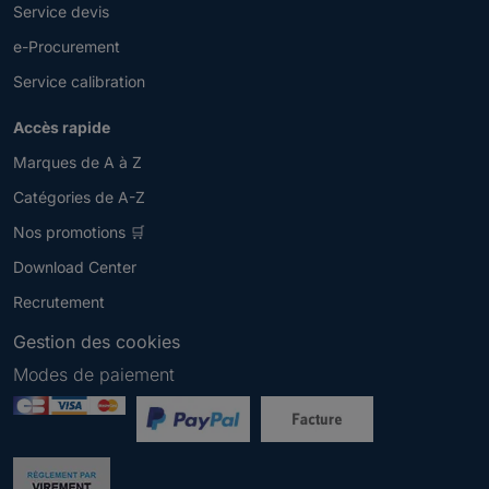
Service devis
e-Procurement
Service calibration
Accès rapide
Marques de A à Z
Catégories de A-Z
Nos promotions 🛒
Download Center
Recrutement
Gestion des cookies
Modes de paiement
Newsletter
V
e
u