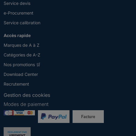
Service devis
e-Procurement
Service calibration
Accès rapide
Marques de A à Z
Catégories de A-Z
Nos promotions 🛒
Download Center
Recrutement
Gestion des cookies
Modes de paiement
Newsletter
V
e
u