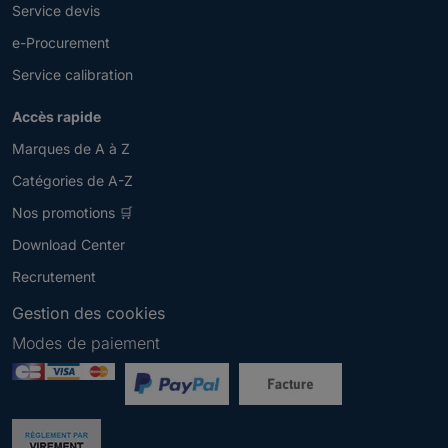
Service devis
e-Procurement
Service calibration
Accès rapide
Marques de A à Z
Catégories de A-Z
Nos promotions 🛒
Download Center
Recrutement
Gestion des cookies
Modes de paiement
Newsletter
V
e
u