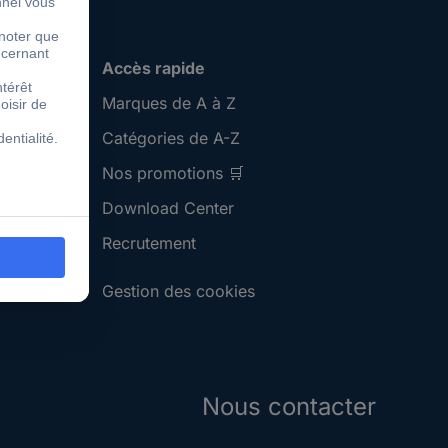
Accès rapide
Marques de A à Z
Catégories de A-Z
Nos promotions 🛒
Download Center
Recrutement
Gestion des cookies
Nous contacter
S'abonner