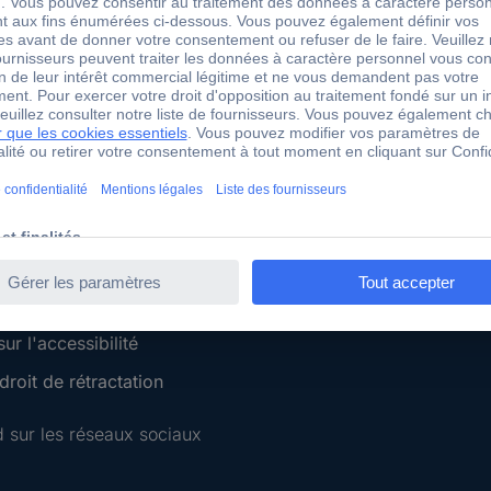
 Conrad
Services Conrad
Sourcing Platform
Service devis
 Conseils
e-Procurement
ilité
Service calibration
ion
 Disclosure Program
 REACH
ur l'accessibilité
roit de rétractation
 sur les réseaux sociaux