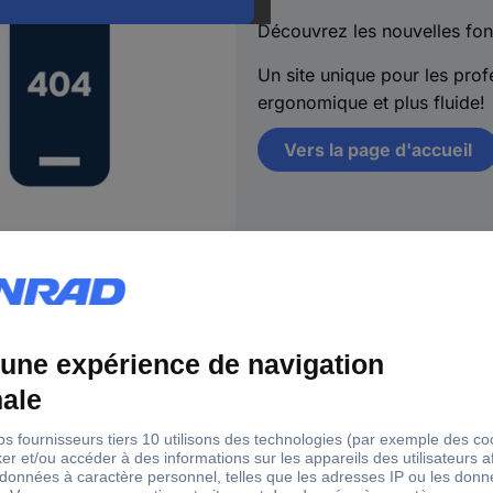
Découvrez les nouvelles fon
Un site unique pour les profe
ergonomique et plus fluide!
Vers la page d'accueil
s
18 marques Conrad
Ser