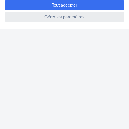
e
ccp.user.init.failed
1 500 000 références
2500 marques
18 marques Conrad
Service après-vente
4 modes de livraison
Service Client
Ma commande
Modes de paiement pour les professionnels
Modes de paiement pour les particuliers
Droits de rétraction & retours