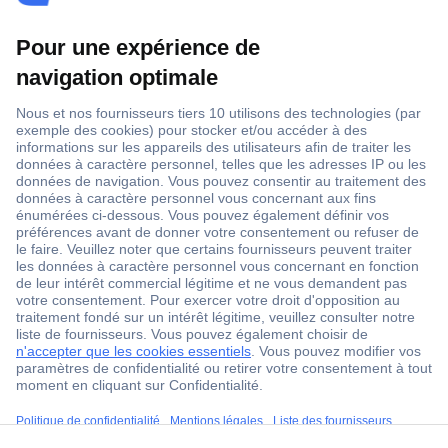
ccp.user.init.failed.titl