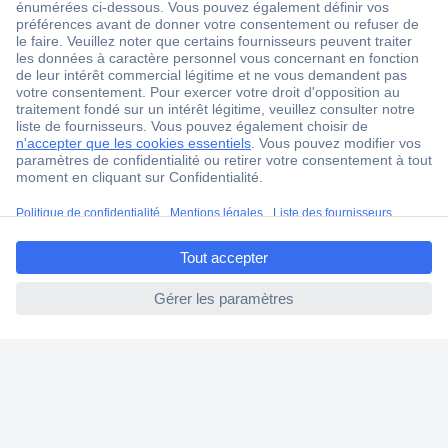
ccp.user.init.failed.titl
e
ccp.user.init.failed
1 500 000 références
2500 marques
18 marques Conrad