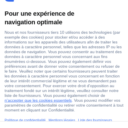
Conseils
ccp.user.init.failed.titl
Pour chauffer une petite pièce ou pour gagner en confort