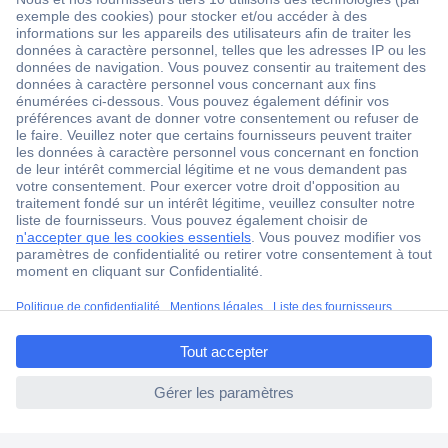
1 500 000 références
2500 marques
18 marques Conrad
Service après-vente
4 modes de livraison
Service Client
Ma commande
Modes de paiement pour les professionnels
ccp.user.init.failed.titl
Modes de paiement pour les particuliers
e
Droits de rétraction & retours
ccp.user.init.failed
FAQ
Modes de livraison