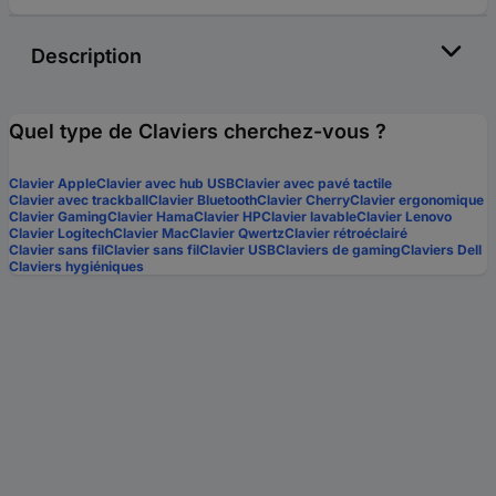
Description
Quel type de Claviers cherchez-vous ?
Clavier Apple
Clavier avec hub USB
Clavier avec pavé tactile
Clavier avec trackball
Clavier Bluetooth
Clavier Cherry
Clavier ergonomique
Clavier Gaming
Clavier Hama
Clavier HP
Clavier lavable
Clavier Lenovo
Clavier Logitech
Clavier Mac
Clavier Qwertz
Clavier rétroéclairé
Clavier sans fil
Clavier sans fil
Clavier USB
Claviers de gaming
Claviers Dell
Claviers hygiéniques