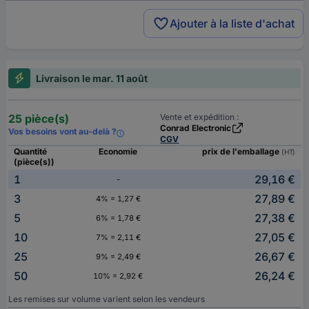
Ajouter à la liste d'achat
Livraison le mar. 11 août
25 pièce(s)
Vente et expédition :
Conrad Electronic
Vos besoins vont au-delà ?
CGV
Quantité
Economie
prix de l'emballage
(HT)
(pièce(s))
1
29,16 €
-
3
27,89 €
4% = 1,27 €
5
27,38 €
6% = 1,78 €
10
27,05 €
7% = 2,11 €
25
26,67 €
9% = 2,49 €
50
26,24 €
10% = 2,92 €
Les remises sur volume varient selon les vendeurs