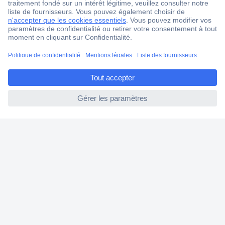
Ma commande
Modes de paiement pour les professionnels
Modes de paiement pour les particuliers
ccp.user.init.failed.titl
Droits de rétraction & retours
e
FAQ
ccp.user.init.failed
Modes de livraison
A propos de Conrad
Conrad Your Sourcing Platform
Nouveautés & Conseils
Eco-responsabilité
ISO-certification
Vulnerability Disclosure Program
Information REACH