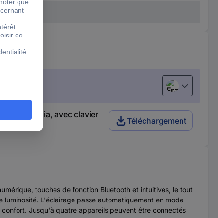
Français
es multimédia, avec clavier
Téléchargement
mérique, touches de fonction Bluetooth et intuitives, le tout
 de luminosité. L'éclairage passe automatiquement en mode
é et confort. Jusqu'à quatre appareils peuvent être connectés