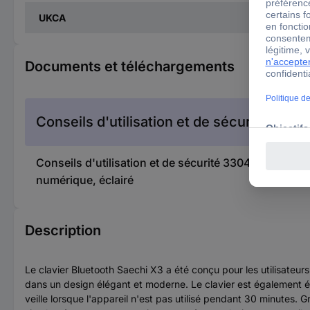
UKCA
Documents et téléchargements
Conseils d'utilisation et de sécurité
Conseils d'utilisation et de sécurité 3304996 Satech
numérique, éclairé
Description
Le clavier Bluetooth Saechi X3 a été conçu pour les utilisateu
dans un design élégant et moderne. Le clavier est également é
veille lorsque l'appareil n'est pas utilisé pendant 30 minutes. G