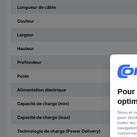
Longueur de câble
Couleur
Largeur
Hauteur
Profondeur
Poids
Alimentation électrique
Capacité de charge (min)
Capacité de charge (max)
Technologie de charge (Power Delivery)