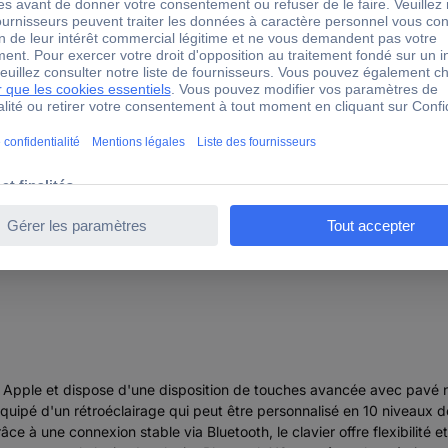
non pertinent
i Slim X3 Bluetooth Clavier suisse, Qwertz anthracite touch
rs Apple et dispose d'une disposition de touches avancée avec pavé nu
quipé d'un rétroéclairage qui peut être personnalisé en 10 niveaux
râce à une connexion stable via Bluetooth, le clavier offre flexibilit