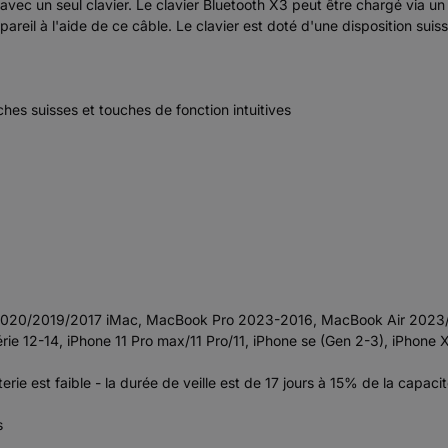
 avec un seul clavier. Le clavier Bluetooth X3 peut être chargé via
pareil à l'aide de ce câble. Le clavier est doté d'une disposition suiss
es suisses et touches de fonction intuitives
20/2019/2017 iMac, MacBook Pro 2023-2016, MacBook Air 2023/202
e série 12-14, iPhone 11 Pro max/11 Pro/11, iPhone se (Gen 2-3), iPh
erie est faible - la durée de veille est de 17 jours à 15% de la capacit
s