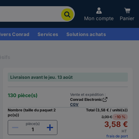
Mon compte
Panier
ivers Conrad
Services
Solutions achats
sifs
Livraison avant le jeu. 13 août
130 pièce(s)
Vente et expédition :
Conrad Electronic
CGV
Nombre (taille du paquet 2
Total (3,58 € / unité(s))
pc(s))
3,99 €
-10 %
3,58 €
pièce(s)
HT
frais de port