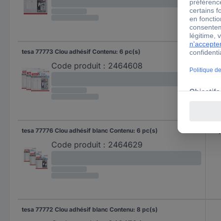
tesa 77773 Clou adhésif Contenu: 6 pc(s)
Pol
Code produit :
2464608
tesa 77776 Clou adhésif blanc Contenu: 6 pc(s)
Pol
Code produit :
2464629
tesa 77772 Clou adhésif blanc Contenu: 8 pc(s)