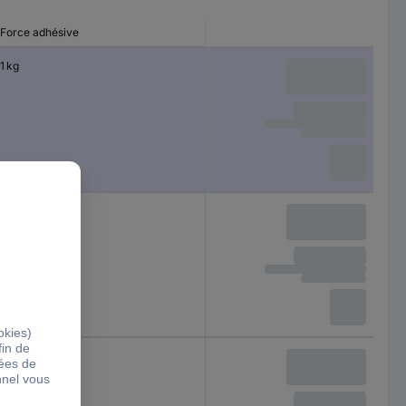
Force adhésive
1 kg
2 kg
0.5 kg