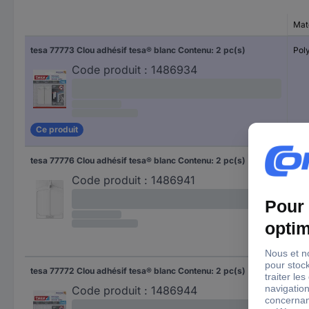
Mat
tesa 77773 Clou adhésif tesa® blanc Contenu: 2 pc(s)
Pol
Code produit :
1486934
Ce produit
tesa 77776 Clou adhésif tesa® blanc Contenu: 2 pc(s)
Pol
Code produit :
1486941
tesa 77772 Clou adhésif tesa® blanc Contenu: 2 pc(s)
Pol
Code produit :
1486944