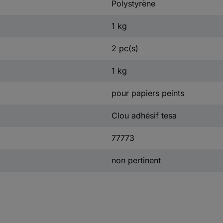
Polystyrène
1 kg
2 pc(s)
1 kg
pour papiers peints
Clou adhésif tesa
77773
non pertinent