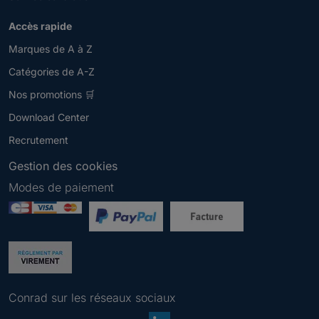
Accès rapide
Marques de A à Z
Catégories de A-Z
Nos promotions 🛒
Download Center
Recrutement
Gestion des cookies
Modes de paiement
Newsletter
V
e
u
S'a
i
b
l
o
Conrad sur les réseaux sociaux
l
n