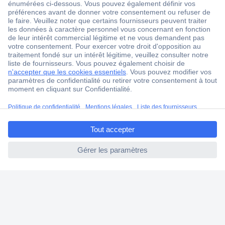
ccp.user.init.failed.titl
e
ccp.user.init.failed
1 500 000 références
2500 marques
18 marques Conrad