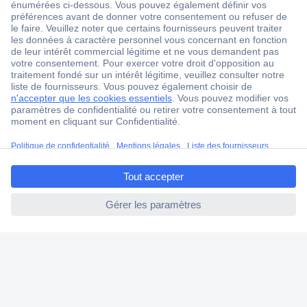
ccp.user.init.failed.titl
e
ccp.user.init.failed
1 500 000 références
2500 marques
18 marques Conrad