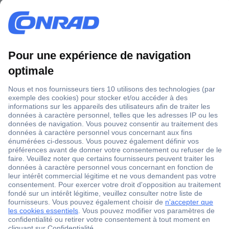
Outillage & atelier
Voiture, loisirs & amenagement de l'habitat
Actualités
1 500 000 références
2500 marques
18 marques Conrad
Service après-vente
4 modes de livraison
Service Client