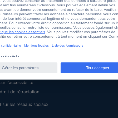
 Conrad
Services Conrad
Sourcing Platform
Service devis
 Conseils
e-Procurement
ilité
Service calibration
ion
 Disclosure Program
 REACH
ur l'accessibilité
roit de rétractation
 sur les réseaux sociaux