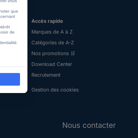
Accès rapide
Marques de A à Z
Catégories de A-Z
Nos promotions 🛒
Download Center
Recrutement
Gestion des cookies
Nous contacter
S'abonner