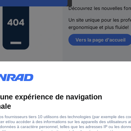
Découvrez les nouvelles fon
Un site unique pour les profe
ergonomique et plus fluide!
Vers la page d'accueil
s
18 marques Conrad
Ser