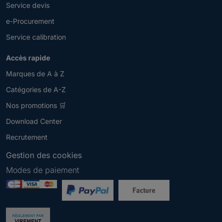
Service devis
e-Procurement
Service calibration
Accès rapide
Marques de A à Z
Catégories de A-Z
Nos promotions 🛒
Download Center
Recrutement
Gestion des cookies
Modes de paiement
Newsletter
V
e
u