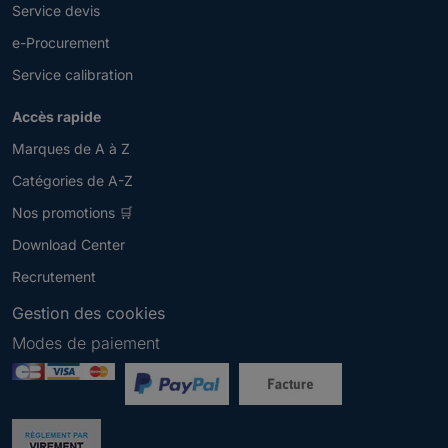
Service devis
e-Procurement
Service calibration
Accès rapide
Marques de A à Z
Catégories de A-Z
Nos promotions 🛒
Download Center
Recrutement
Gestion des cookies
Modes de paiement
Newsletter
V
e
u