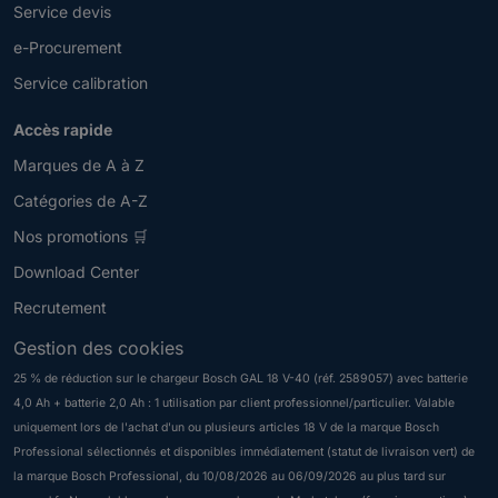
Service devis
e-Procurement
Service calibration
Accès rapide
Marques de A à Z
Catégories de A-Z
Nos promotions 🛒
Download Center
Recrutement
Gestion des cookies
25 % de réduction sur le chargeur Bosch GAL 18 V-40 (réf. 2589057) avec batterie
4,0 Ah + batterie 2,0 Ah : 1 utilisation par client professionnel/particulier. Valable
Newsletter
uniquement lors de l'achat d'un ou plusieurs articles 18 V de la marque Bosch
V
Professional sélectionnés et disponibles immédiatement (statut de livraison vert) de
e
la marque Bosch Professional, du 10/08/2026 au 06/09/2026 au plus tard sur
u