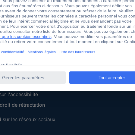
 Conrad
Services Conrad
Sourcing Platform
Service devis
 Conseils
e-Procurement
ilité
Service calibration
ion
 Disclosure Program
 REACH
ur l'accessibilité
roit de rétractation
 sur les réseaux sociaux