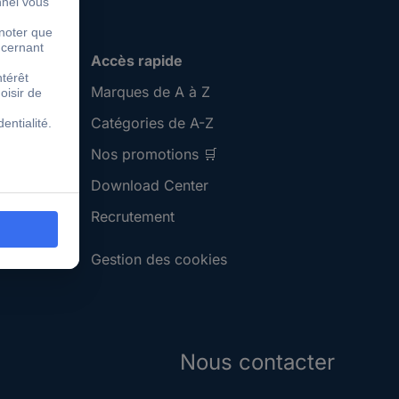
Accès rapide
Marques de A à Z
Catégories de A-Z
Nos promotions 🛒
Download Center
Recrutement
Gestion des cookies
Nous contacter
S'abonner