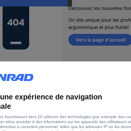
Découvrez les nouvelles fon
Un site unique pour les profe
ergonomique et plus fluide!
Vers la page d'accueil
s
18 marques Conrad
Ser