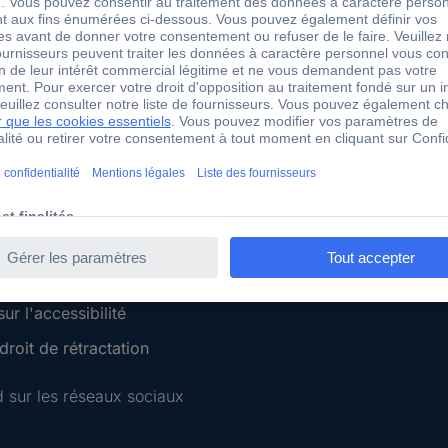
 Conrad
Services Conrad
Sourcing Platform
Service devis
 Conseils
e-Procurement
ilité
Service calibration
ion
 Disclosure Program
 REACH
ur l'accessibilité
roit de rétractation
 sur les réseaux sociaux