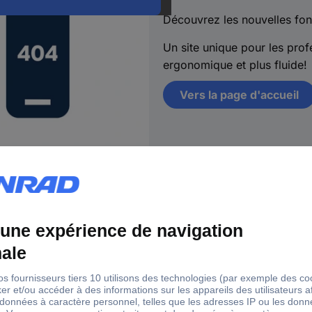
Découvrez les nouvelles fon
Un site unique pour les profe
ergonomique et plus fluide!
Vers la page d'accueil
s
18 marques Conrad
Ser