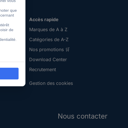
Accès rapide
Marques de A à Z
Catégories de A-Z
Nos promotions 🛒
Download Center
Recrutement
Gestion des cookies
Nous contacter
S'abonner