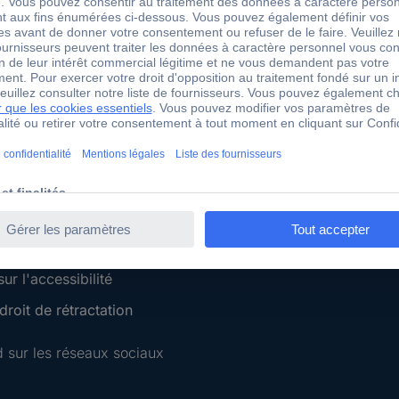
 Conrad
Services Conrad
Sourcing Platform
Service devis
 Conseils
e-Procurement
ilité
Service calibration
ion
 Disclosure Program
 REACH
ur l'accessibilité
roit de rétractation
 sur les réseaux sociaux