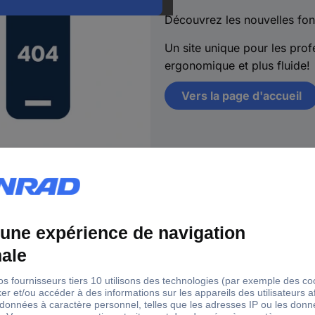
Découvrez les nouvelles fon
Un site unique pour les profe
ergonomique et plus fluide!
Vers la page d'accueil
s
18 marques Conrad
Ser