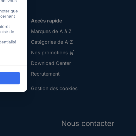
Accès rapide
Marques de A à Z
Catégories de A-Z
Nos promotions 🛒
Download Center
Recrutement
Gestion des cookies
Nous contacter
S'abonner