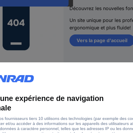
Découvrez les nouvelles fon
Un site unique pour les profe
ergonomique et plus fluide!
Vers la page d'accueil
s
18 marques Conrad
Ser