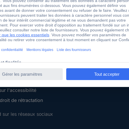
 Conrad
Services Conrad
Sourcing Platform
Service devis
 Conseils
e-Procurement
ilité
Service calibration
ion
 Disclosure Program
 REACH
ur l'accessibilité
roit de rétractation
 sur les réseaux sociaux