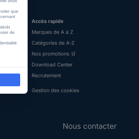
Accès rapide
Marques de A à Z
Catégories de A-Z
Nos promotions 🛒
Download Center
Recrutement
Gestion des cookies
Nous contacter
S'abonner