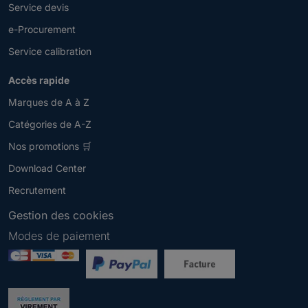
Service devis
e-Procurement
Service calibration
Accès rapide
Marques de A à Z
Catégories de A-Z
Nos promotions 🛒
Download Center
Recrutement
Gestion des cookies
Modes de paiement
Newsletter
V
e
u