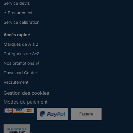
Service devis
e-Procurement
Service calibration
Accès rapide
Marques de A à Z
Catégories de A-Z
Nos promotions 🛒
Download Center
Recrutement
Gestion des cookies
Modes de paiement
Newsletter
V
e
u