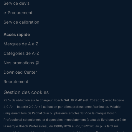
Service devis
e-Procurement
Service calibration
Accès rapide
Marques de A à Z
Catégories de A-Z
Nos promotions 🛒
Download Center
Recrutement
Gestion des cookies
25 % de réduction sur le chargeur Bosch GAL 18 V-40 (réf. 2589057) avec batterie
4,0 Ah + batterie 2,0 Ah : 1 utilisation par client professionnel/particulier. Valable
Newsletter
uniquement lors de l'achat d'un ou plusieurs articles 18 V de la marque Bosch
V
Professional sélectionnés et disponibles immédiatement (statut de livraison vert) de
e
la marque Bosch Professional, du 10/08/2026 au 06/09/2026 au plus tard sur
u