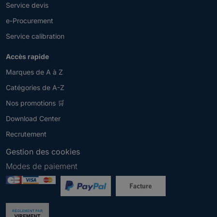
Service devis
e-Procurement
Service calibration
Accès rapide
Marques de A à Z
Catégories de A-Z
Nos promotions 🛒
Download Center
Recrutement
Gestion des cookies
Modes de paiement
Newsletter
V
e
u