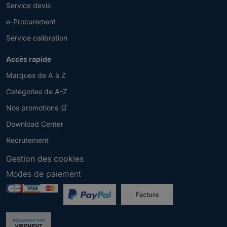
Service devis
e-Procurement
Service calibration
Accès rapide
Marques de A à Z
Catégories de A-Z
Nos promotions 🛒
Download Center
Recrutement
Gestion des cookies
Modes de paiement
Newsletter
V
e
u