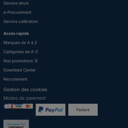
Service devis
e-Procurement
Service calibration
Accès rapide
Marques de A à Z
Catégories de A-Z
Nos promotions 🛒
Download Center
Recrutement
Gestion des cookies
Modes de paiement
Newsletter
V
e
u