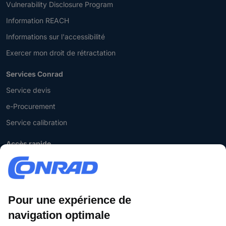
Vulnerability Disclosure Program
Information REACH
Informations sur l'accessibilité
Exercer mon droit de rétractation
Services Conrad
Service devis
e-Procurement
Service calibration
Accès rapide
Marques de A à Z
Catégories de A-Z
Nos promotions 🛒
Download Center
Recrutement