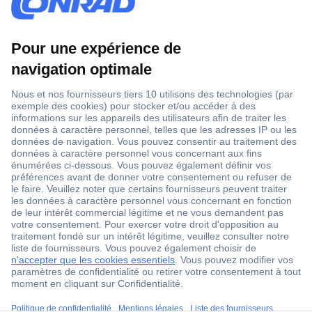
Conseils
ccp.user.init.failed.titl