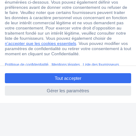
ccp.user.init.failed.titl
e
ccp.user.init.failed
1 500 000 références
2500 marques
18 marques Conrad