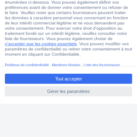
ccp.user.init.failed.titl
e
ccp.user.init.failed
1 500 000 références
2500 marques
18 marques Conrad