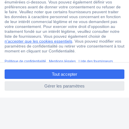
ccp.user.init.failed.titl
e
ccp.user.init.failed
1 500 000 références
2500 marques
18 marques Conrad