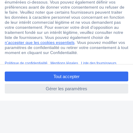
ccp.user.init.failed.titl
e
ccp.user.init.failed
1 500 000 références
2500 marques
18 marques Conrad