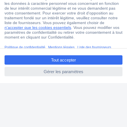
1 500 000 références
2500 marques
18 marques Conrad
Service après-vente
4 modes de livraison
ccp.user.init.failed.titl
Service Client
e
Ma commande
ccp.user.init.failed
Modes de paiement pour les professionnels
Modes de paiement pour les particuliers
Droits de rétraction & retours
FAQ
Modes de livraison
A propos de Conrad
Conrad Your Sourcing Platform