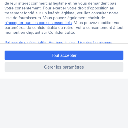
Service Client
Ma commande
Modes de paiement pour les professionnels
Modes de paiement pour les particuliers
ccp.user.init.failed.titl
Droits de rétraction & retours
e
FAQ
ccp.user.init.failed
Modes de livraison
A propos de Conrad
Conrad Your Sourcing Platform
Nouveautés & Conseils
Eco-responsabilité
ISO-certification
Vulnerability Disclosure Program