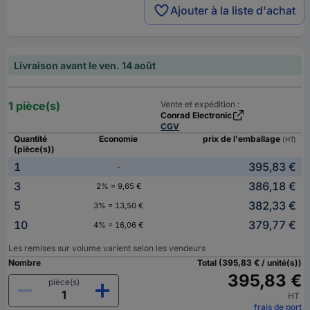
Ajouter à la liste d'achat
Livraison avant le ven. 14 août
1 pièce(s)
Vente et expédition :
Conrad Electronic
CGV
Quantité
Economie
prix de l'emballage
(HT)
(pièce(s))
1
395,83 €
-
3
386,18 €
2% = 9,65 €
5
382,33 €
3% = 13,50 €
10
379,77 €
4% = 16,06 €
Les remises sur volume varient selon les vendeurs
Nombre
Total (395,83 € / unité(s))
395,83 €
pièce(s)
HT
frais de port