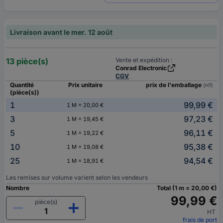
Livraison avant le mer. 12 août
13 pièce(s)
Vente et expédition :
Conrad Electronic
CGV
Quantité
Prix unitaire
prix de l'emballage
(HT)
(pièce(s))
1
99,99 €
1 M = 20,00 €
3
97,23 €
1 M = 19,45 €
5
96,11 €
1 M = 19,22 €
10
95,38 €
1 M = 19,08 €
25
94,54 €
1 M = 18,91 €
Les remises sur volume varient selon les vendeurs
Nombre
Total (1 m = 20,00 €)
99,99 €
pièce(s)
HT
frais de port