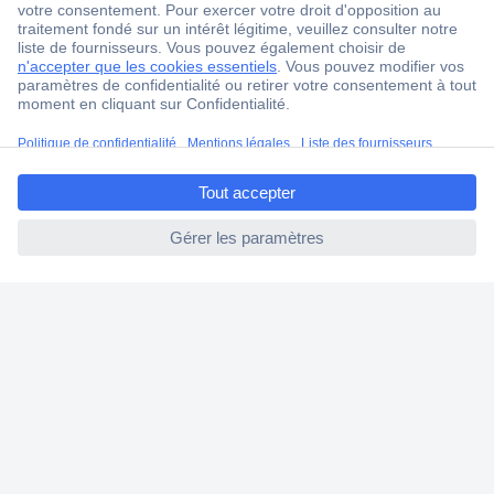
Service après-vente
4 modes de livraison
Service Client
Ma commande
ccp.user.init.failed.titl
Modes de paiement pour les professionnels
e
Modes de paiement pour les particuliers
ccp.user.init.failed
Droits de rétraction & retours
FAQ
Modes de livraison
A propos de Conrad
Conrad Your Sourcing Platform
Nouveautés & Conseils
Eco-responsabilité
ISO-certification