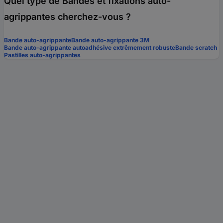
Quel type de Bandes et fixations auto-
agrippantes cherchez-vous ?
Bande auto-agrippante
Bande auto-agrippante 3M
Bande auto-agrippante autoadhésive extrêmement robuste
Bande scratch
Pastilles auto-agrippantes