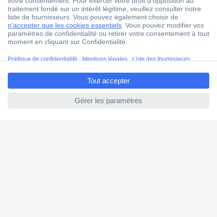
2500 marques
18 marques Conrad
Service après-vente
4 modes de livraison
ccp.user.init.failed.titl
Service Client
e
Ma commande
ccp.user.init.failed
Modes de paiement pour les professionnels
Modes de paiement pour les particuliers
Droits de rétraction & retours
FAQ
Modes de livraison
A propos de Conrad
Conrad Your Sourcing Platform
Nouveautés & Conseils